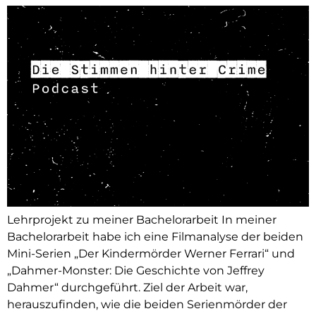
Lehrprojekt zu meiner Bachelorarbeit In meiner
Bachelorarbeit habe ich eine Filmanalyse der beiden
Mini-Serien „Der Kindermörder Werner Ferrari“ und
„Dahmer-Monster: Die Geschichte von Jeffrey
Dahmer“ durchgeführt. Ziel der Arbeit war,
herauszufinden, wie die beiden Serienmörder der