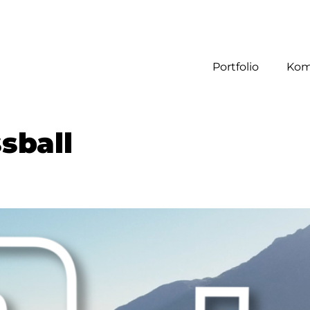
Portfolio
Kom
sball